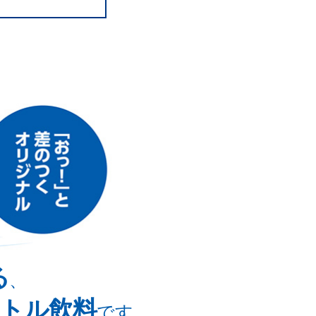
る
、
トル飲料
です。