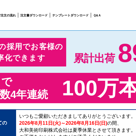
ご注文の流れ
注文書ダウンロード
テンプレートダウンロード
Ｑ&Ａ
8
の採用でお客様の
累計出荷
率化できます
まで
100万
数4年連続
いつもご愛顧いただきましてありがとうございます。
ての
2026年8月11日(火)～2026年8月16日(日)
の間、
大和美術印刷株式会社は夏季休業とさせて頂きます。